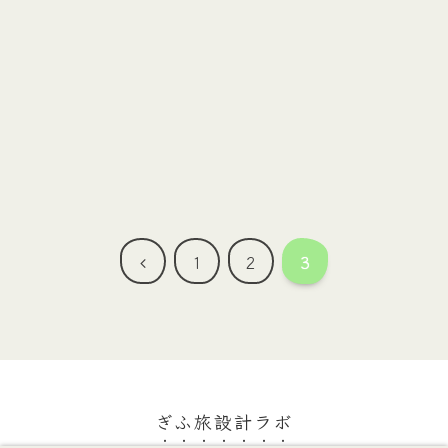
前
1
2
3
へ
ぎふ旅設計ラボ