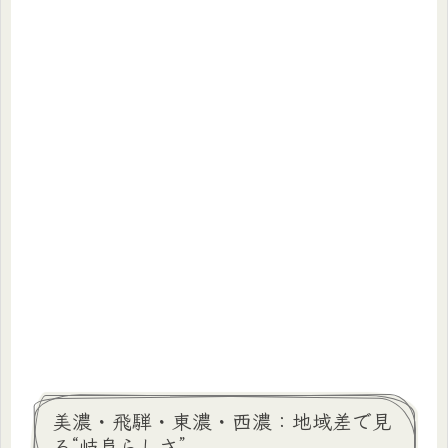
美濃・飛騨・東濃・西濃：地域差で見
る“岐阜らしさ”