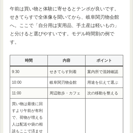
午前は買い物と体験に寄せるとテンポが良いです。
せきてらすで全体像を聞いてから、岐阜関刃物会館
へ。ここで「自分用は実用品、手土産は軽いもの」
と分けると選びやすいです。モデル時間割の例で
す。
時間
内容
ポイント
9:30
せきてらす到着
案内所で混雑確認
10:00
岐阜関刃物会館
用途を伝えて選ぶ
11:00
周辺散歩・カフェ
次の移動を整える
買い物は最後に回
すより午前が有利
で、荷物が増える
人は配送や袋の相
談もここで済ませ