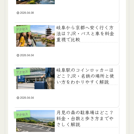
2026.04.08
岐阜から京都へ安く行く方
アクセス
法は？JR・バスと車を料金
重視で比較
2026.04.04
岐阜駅のコインロッカーは
アクセス
どこ？JR・名鉄の場所と使
い方をわかりやすく解説
2026.04.04
月見の森の駐車場はどこ？
アクセス
料金・台数と歩き方までや
さしく解説