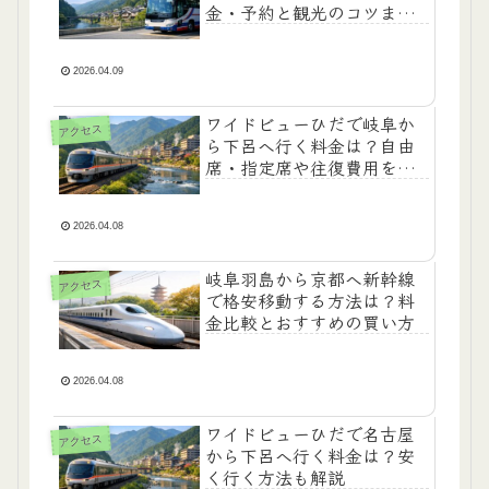
金・予約と観光のコツまで
紹介
2026.04.09
ワイドビューひだで岐阜か
アクセス
ら下呂へ行く料金は？自由
席・指定席や往復費用を解
説
2026.04.08
岐阜羽島から京都へ新幹線
アクセス
で格安移動する方法は？料
金比較とおすすめの買い方
2026.04.08
ワイドビューひだで名古屋
アクセス
から下呂へ行く料金は？安
く行く方法も解説